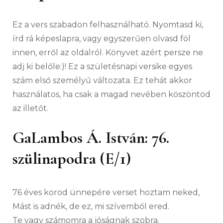
Ez a vers szabadon felhasználható. Nyomtasd ki,
írd rá képeslapra, vagy egyszerűen olvasd föl
innen, erről az oldalról. Könyvet azért persze ne
adj ki belőle:)! Ez a születésnapi versike egyes
szám első személyű változata. Ez tehát akkor
használatos, ha csak a magad nevében köszöntöd
az illetőt.
GaLambos Á. István: 76.
szülinapodra (E/1)
76 éves korod ünnepére verset hoztam neked,
Mást is adnék, de ez, mi szívemből ered.
Te vagy számomra a jóságnak szobra.