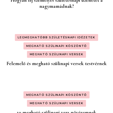
Hogyan írj személyes születésnapi üzenetet a
nagymamádnak?
LEGMEGHATÓBB SZÜLETÉSNAPI IDÉZETEK
MEGHATÓ SZÜLINAPI KÖSZÖNTŐ
MEGHATÓ SZÜLINAPI VERSEK
Felemelő és megható szülinapi versek testvérnek
MEGHATÓ SZÜLINAPI KÖSZÖNTŐ
MEGHATÓ SZÜLINAPI VERSEK
10 megható szülinapi vers nővéremnek