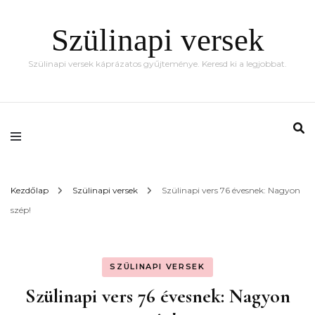
Szülinapi versek
Szülinapi versek káprázatos gyűjteménye. Keresd ki a legjobbat.
Kezdőlap
Szülinapi versek
Szülinapi vers 76 évesnek: Nagyon
szép!
SZÜLINAPI VERSEK
Szülinapi vers 76 évesnek: Nagyon