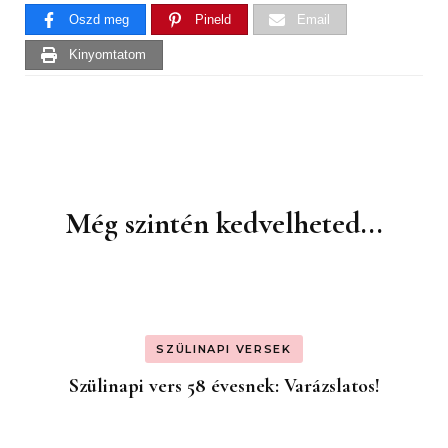
Oszd meg
Pineld
Email
Kinyomtatom
Még szintén kedvelheted...
Bejegyzések
navigációja
SZÜLINAPI VERSEK
Szülinapi vers 58 évesnek: Varázslatos!