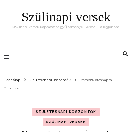
Szülinapi versek
Szülinapi versek káprázatos gyűjteménye. Keresd ki a legjobbat.
Kezdőlap
Születésnapi köszöntők
Vers születésnapra
fiamnak
SZÜLETÉSNAPI KÖSZÖNTŐK
SZÜLINAPI VERSEK