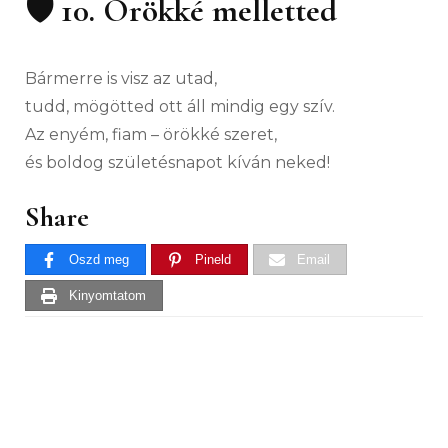
🛡 10. Örökké melletted
Bármerre is visz az utad,
tudd, mögötted ott áll mindig egy szív.
Az enyém, fiam – örökké szeret,
és boldog születésnapot kíván neked!
Share
Oszd meg
Pineld
Email
Kinyomtatom