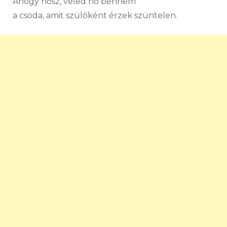
Ahogy nősz, veled nő bennem
a csoda, amit szülőként érzek szüntelen.