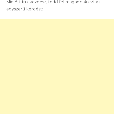
Mielőtt írni kezdesz, tedd fel magadnak ezt az
egyszerű kérdést: