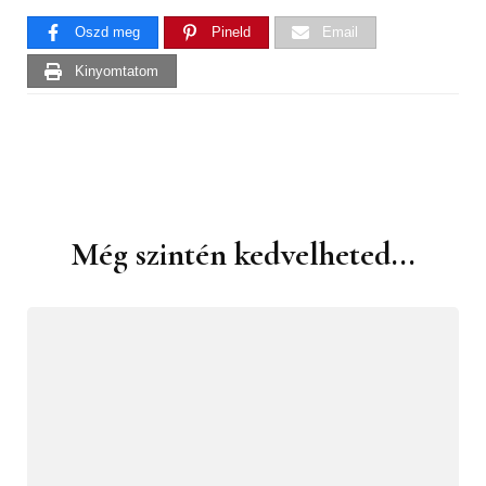
Oszd meg
Pineld
Email
Kinyomtatom
Még szintén kedvelheted...
Bejegyzések
navigációja