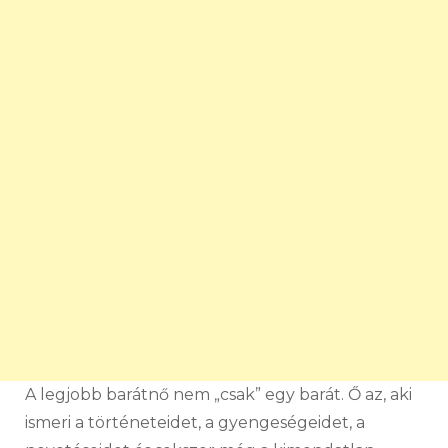
A legjobb barátnő nem „csak” egy barát. Ő az, aki
ismeri a történeteidet, a gyengeségeidet, a