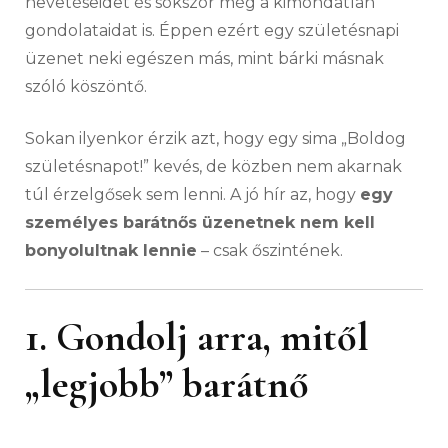
nevetéseidet és sokszor még a kimondatlan
gondolataidat is. Éppen ezért egy születésnapi
üzenet neki egészen más, mint bárki másnak
szóló köszöntő.
Sokan ilyenkor érzik azt, hogy egy sima „Boldog
születésnapot!” kevés, de közben nem akarnak
túl érzelgősek sem lenni. A jó hír az, hogy
egy
személyes barátnős üzenetnek nem kell
bonyolultnak lennie
– csak őszintének.
1. Gondolj arra, mitől
„legjobb” barátnő