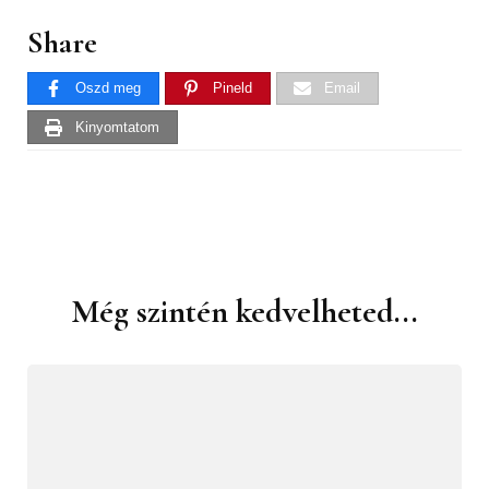
Share
Oszd meg
Pineld
Email
Kinyomtatom
Még szintén kedvelheted...
Bejegyzések
navigációja