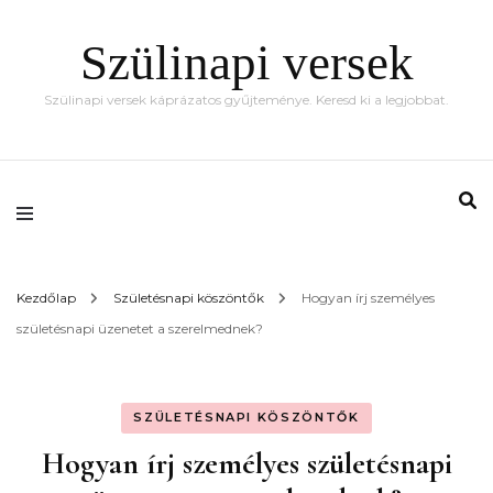
Szülinapi versek
Szülinapi versek káprázatos gyűjteménye. Keresd ki a legjobbat.
Kezdőlap
Születésnapi köszöntők
Hogyan írj személyes
születésnapi üzenetet a szerelmednek?
SZÜLETÉSNAPI KÖSZÖNTŐK
Hogyan írj személyes születésnapi