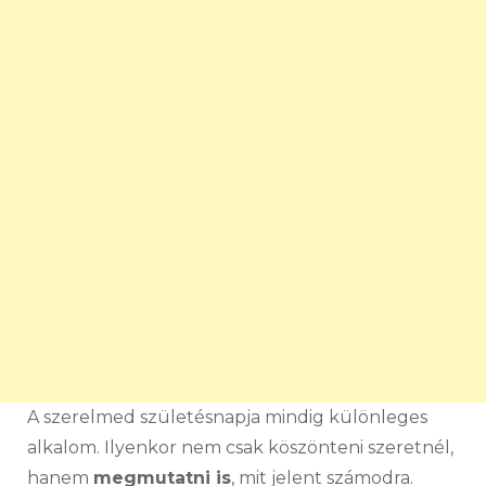
A szerelmed születésnapja mindig különleges
alkalom. Ilyenkor nem csak köszönteni szeretnél,
hanem
megmutatni is
, mit jelent számodra.